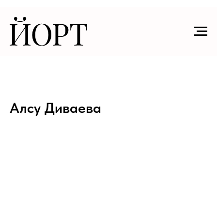
Алсу Диваева