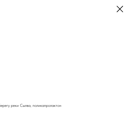
ерегу реки Сылва, поликапролактон