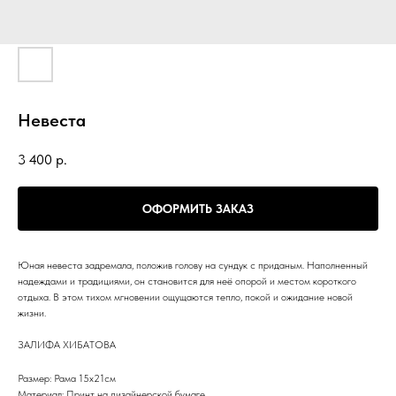
Невеста
3 400
р.
ОФОРМИТЬ ЗАКАЗ
Юная невеста задремала, положив голову на сундук с приданым. Наполненный
надеждами и традициями, он становится для неё опорой и местом короткого
отдыха. В этом тихом мгновении ощущаются тепло, покой и ожидание новой
жизни.
ЗАЛИФА ХИБАТОВА
Размер: Рама 15х21см
Материал: Принт на дизайнерской бумаге