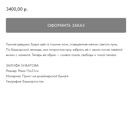
3400,00
р.
ОФОРМИТЬ ЗАКАЗ
Лунная девушка Зухра идёт в тишине ночи, освещённая мягким светом луны.
По башкирской легенде, она попросила луну забрать её с земли после тяжёлой
жизни с мачехой. Теперь её образ — символ покоя, свободы и тихой печали.
ЗАЛИФА ХИБАТОВА
Размер: Рама 15х21см
Материал: Принт на дизайнерской бумаге
География: Башкортостан